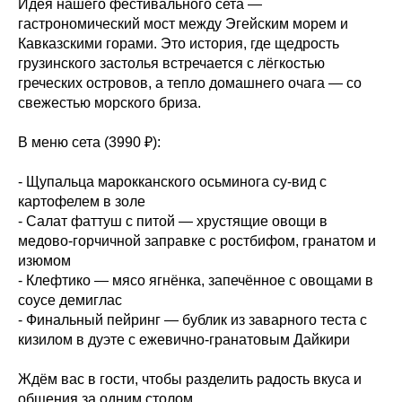
Идея нашего фестивального сета —
гастрономический мост между Эгейским морем и
Кавказскими горами. Это история, где щедрость
грузинского застолья встречается с лёгкостью
греческих островов, а тепло домашнего очага — со
свежестью морского бриза.
В меню сета (3990 ₽):
- Щупальца марокканского осьминога су-вид с
картофелем в золе
- Салат фаттуш с питой — хрустящие овощи в
медово-горчичной заправке с ростбифом, гранатом и
изюмом
- Клефтико — мясо ягнёнка, запечённое с овощами в
соусе демиглас
- Финальный пейринг — бублик из заварного теста с
кизилом в дуэте с ежевично-гранатовым Дайкири
Ждём вас в гости, чтобы разделить радость вкуса и
общения за одним столом.