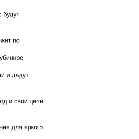
с будут
ожит по
лубинное
ии и дадут
од и свои цели
ния для яркого