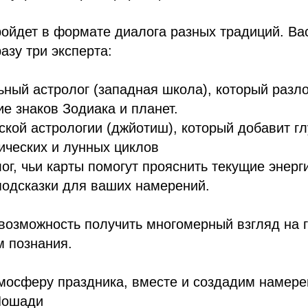
ойдет в формате диалога разных традиций. Ва
азу три эксперта:
ный астролог (западная школа), который разл
е знаков Зодиака и планет.
ской астрологии (джйотиш), который добавит г
ических и лунных циклов
ог, чьи карты помогут прояснить текущие энерг
подсказки для ваших намерений.
возможность получить многомерный взгляд на г
м познания.
мосферу праздника, вместе и создадим намере
Лошади