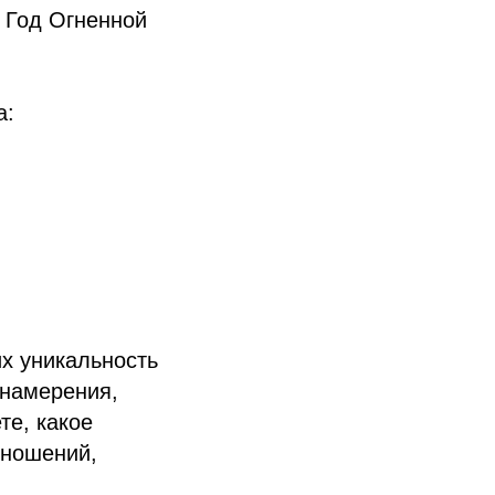
 Год Огненной
а:
х уникальность
 намерения,
те, какое
тношений,